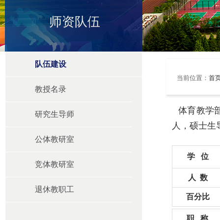
师资队伍
队伍建设
当前位置：
首
教授名录
体育教学
研究生导师
人，硕士生
公体教研室
学 位
竞体教研室
人 数
退休教职工
百分比
职 称