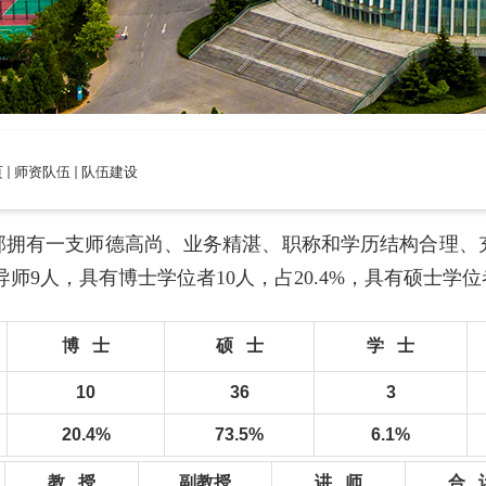
页
师资队伍
队伍建设
部拥有一支师德高尚、业务精湛、职称和学历结构合理、
导师
9
人，具有博士学位者
10
人，占20.4%，具有硕士学位
博 士
硕 士
学 士
10
36
3
20.4%
73.5%
6.1%
教 授
副教授
讲 师
合 