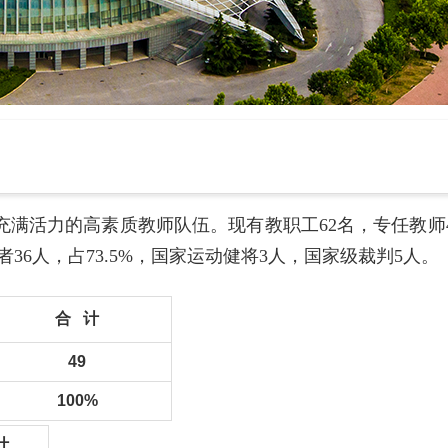
充满活力的高素质教师队伍。
现有教职工
62
名，专任教师
者
36
人，占73.5%，国家运动健将
3
人，国家级裁判
5
人。
合 计
49
100%
计